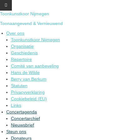
S
k
Toonkunstkoor Nijmegen
i
p
Toonaangevend & Vernieuwend
t
Over ons
o
Toonkunstkoor Nijmegen
c
Organisatie
o
Geschiedenis
n
Repertoire
t
Comité van aanbeveling
e
Hans de Wilde
n
Berry van Berkum
t
Statuten
Privacyverklaring
Cookiebeleid (EU)
Links
Concertagenda
Concertarchief
Nieuwsbrief
Steun ons
Donateurs