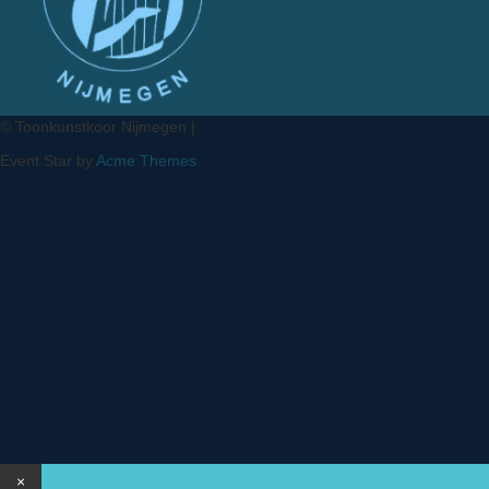
© Toonkunstkoor Nijmegen |
Event Star by
Acme Themes
×