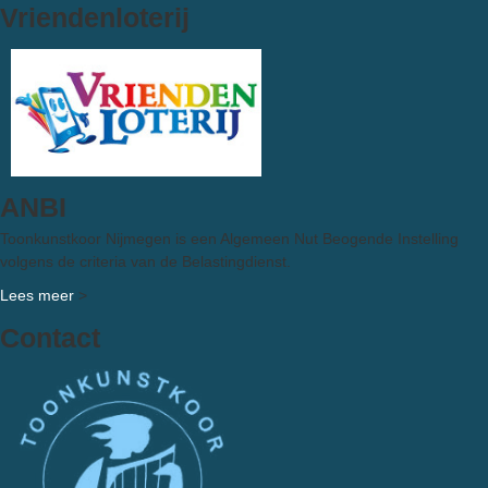
Vriendenloterij
ANBI
Toonkunstkoor Nijmegen is een Algemeen Nut Beogende Instelling
volgens de criteria van de Belastingdienst.
Lees meer
>
Contact