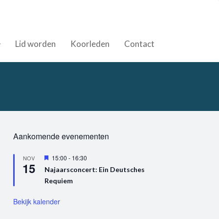
Lid worden
Koorleden
Contact
Aankomende evenementen
U
15:00
-
16:30
NOV
15
i
Najaarsconcert: Ein Deutsches
t
Requiem
g
e
l
Bekijk kalender
i
c