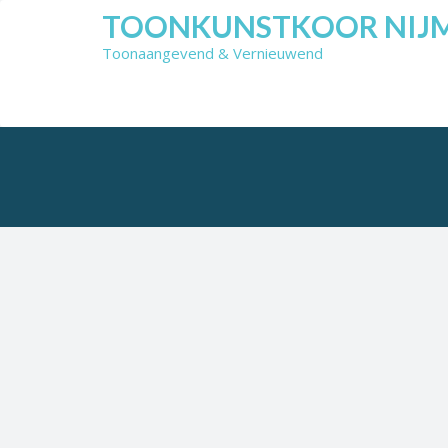
Skip
TOONKUNSTKOOR NIJ
to
Toonaangevend & Vernieuwend
content