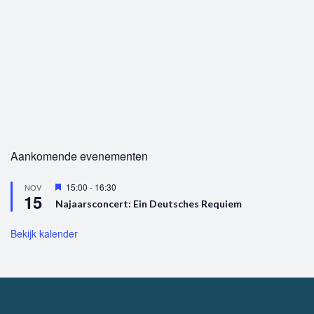
Aankomende evenementen
U
15:00
-
16:30
NOV
15
i
Najaarsconcert: Ein Deutsches Requiem
t
g
e
Bekijk kalender
l
i
c
h
t