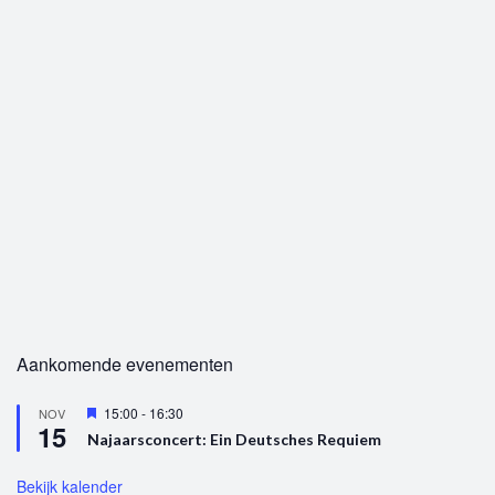
Aankomende evenementen
U
15:00
-
16:30
NOV
15
i
Najaarsconcert: Ein Deutsches Requiem
t
g
e
Bekijk kalender