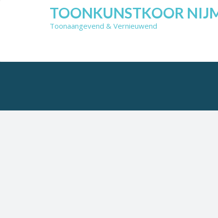
Skip
TOONKUNSTKOOR NIJ
to
Toonaangevend & Vernieuwend
content