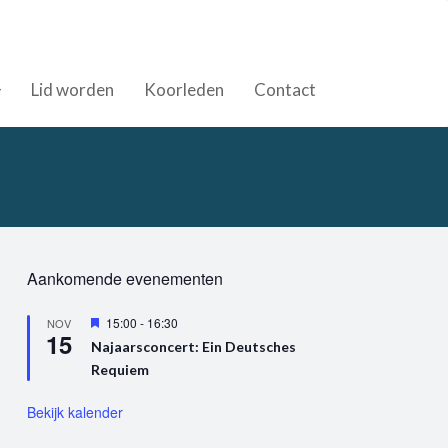
Lid worden
Koorleden
Contact
Aankomende evenementen
U
15:00
-
16:30
NOV
15
i
Najaarsconcert: Ein Deutsches
t
Requiem
g
e
l
Bekijk kalender
i
c