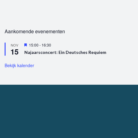
Aankomende evenementen
U
15:00
-
16:30
NOV
15
i
Najaarsconcert: Ein Deutsches Requiem
t
g
e
Bekijk kalender
l
i
c
h
t