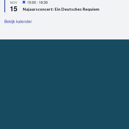
U
15:00
-
16:30
NOV
15
i
Najaarsconcert: Ein Deutsches Requiem
t
g
e
Bekijk kalender
l
i
c
h
t