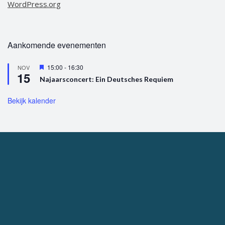
WordPress.org
Aankomende evenementen
U
15:00
-
16:30
NOV
15
i
Najaarsconcert: Ein Deutsches Requiem
t
g
e
Bekijk kalender
l
i
c
h
t